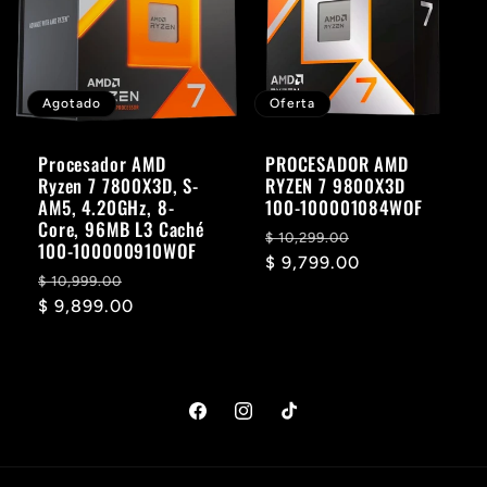
c
c
i
Agotado
Oferta
ó
Procesador AMD
PROCESADOR AMD
Ryzen 7 7800X3D, S-
RYZEN 7 9800X3D
AM5, 4.20GHz, 8-
100-100001084WOF
n
Core, 96MB L3 Caché
Precio
Precio
$ 10,299.00
100-100000910WOF
habitual
$ 9,799.00
de
:
Precio
Precio
$ 10,999.00
oferta
habitual
$ 9,899.00
de
oferta
Facebook
Instagram
TikTok