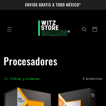
Ir
ENVIOS GRATIS A TODO MÉXICO*
directamente
al contenido
Carrito
C
Procesadores
o
Filtrar y ordenar
2 productos
l
e