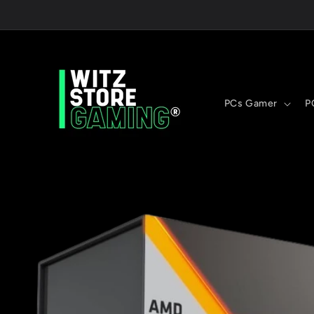
Ir
directamente
al contenido
PCs Gamer
P
Ir
directamente
a la
información
del producto