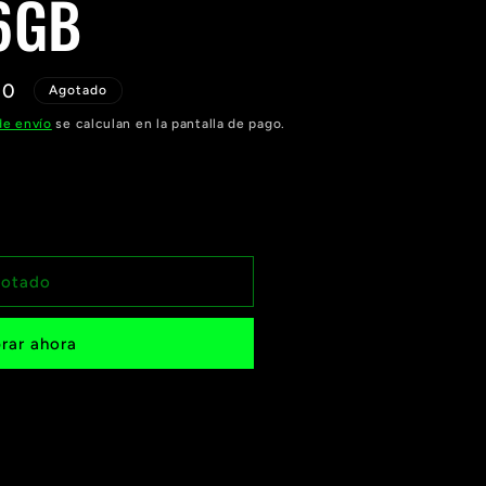
6GB
i
ó
00
n
Agotado
de envío
se calculan en la pantalla de pago.
otado
rar ahora