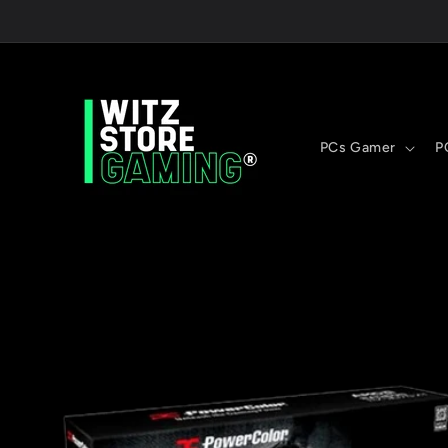
Ir
directamente
al contenido
PCs Gamer
P
Ir
directamente
a la
información
del producto