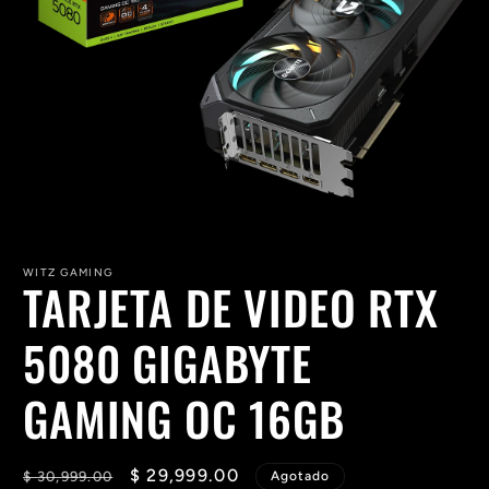
Abrir
elemento
multimedia
WITZ GAMING
TARJETA DE VIDEO RTX
1
en
una
ventana
5080 GIGABYTE
modal
GAMING OC 16GB
Precio
Precio
$ 29,999.00
$ 30,999.00
Agotado