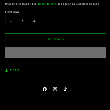
habitual
de
Impuestos incluidos. Los
gastos de envío
se calculan en la pantalla de pago.
oferta
Cantidad
Cantidad
Reducir
Aumentar
cantidad
cantidad
para
para
TARJETA
TARJETA
Agotado
DE
DE
VIDEO
VIDEO
RTX
RTX
5080
5080
GIGABYTE
GIGABYTE
GAMING
GAMING
Share
OC
OC
16GB
16GB
Facebook
Instagram
TikTok