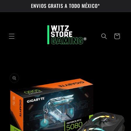
Ir
ENVIOS GRATIS A TODO MÉXICO*
directamente
al contenido
Carrito
Ir
directamente
a la
información
del producto