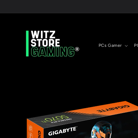
Ir
directamente
al contenido
PCs Gamer
P
Ir
directamente
a la
información
del producto