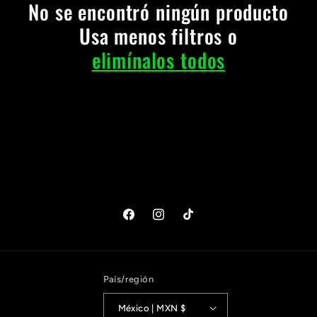
c
No se encontró ningún producto
Usa menos filtros o
c
elimínalos todos
i
ó
n
:
Facebook
Instagram
TikTok
País/región
México | MXN $