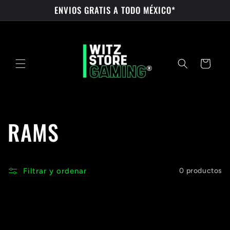
Ir
ENVIOS GRATIS A TODO MÉXICO*
directamente
al contenido
Carrito
C
RAMS
o
Filtrar y ordenar
0 productos
l
e